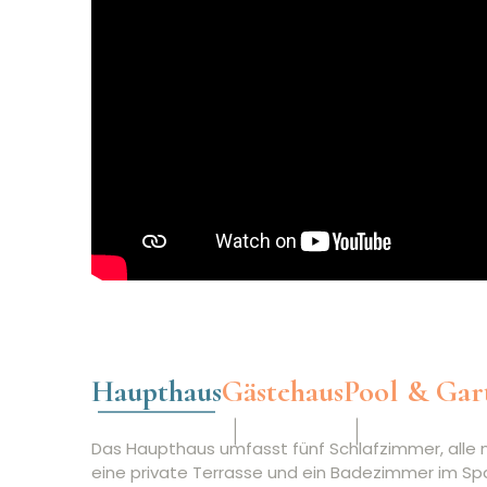
Haupthaus
Gästehaus
Pool & Gar
Das Haupthaus umfasst fünf Schlafzimmer, alle m
eine private Terrasse und ein Badezimmer im Spa