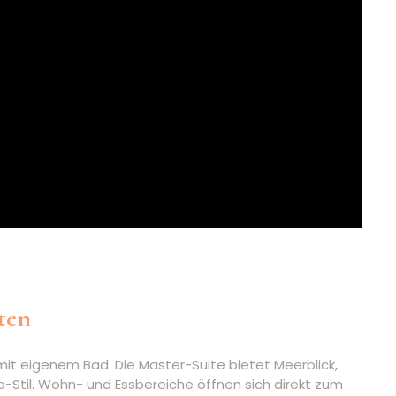
ten
it eigenem Bad. Die Master-Suite bietet Meerblick,
-Stil. Wohn- und Essbereiche öffnen sich direkt zum