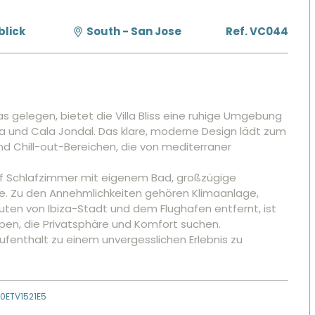
blick
South - San Jose
Ref. VC044
zas gelegen, bietet die Villa Bliss eine ruhige Umgebung
a und Cala Jondal. Das klare, moderne Design lädt zum
und Chill-out-Bereichen, die von mediterraner
fünf Schlafzimmer mit eigenem Bad, großzügige
e. Zu den Annehmlichkeiten gehören Klimaanlage,
en von Ibiza-Stadt und dem Flughafen entfernt, ist
ppen, die Privatsphäre und Komfort suchen.
fenthalt zu einem unvergesslichen Erlebnis zu
ETV1521E5