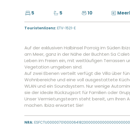
5
5
10
Meer
Touristenlizenz:
ETV-1521-E
Auf der exklusiven Halbinsel Porroig im Süden Ibi
am Meer, ganz in der Nähe der Buchten Sa Calet
Leben im Freien ein, mit weitläufigen Terrassen 
Vegetation umgeben sind.
Auf zwei Ebenen verteilt verfügt die Villa über 
Wohnbereiche und eine voll ausgestattete Küch
WLAN und ein Soundsystem. Nur wenige Autominut
sie der ideale Rückzugsort für Familien oder Gru
Unser Vermietungsteam steht bereit, um Ihren Au
machen. Ibiza erwartet Sie!
NRA:
ESFCTU00000701000064182300000000000000000000