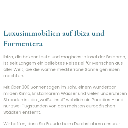
Eigenschaften
Pool
Fußweg zum Strand
Luxusimmobilien auf Ibiza und
Meerblick
Formentera
Gästehaus/Appartement
Frontlinie
Ibiza, die bekannteste und magischste Insel der Balearen,
Garten
ist seit Langem ein beliebtes Reiseziel für Menschen aus
Landansichten
aller Welt, die die warme mediterrane Sonne genießen
Zentralheizung
möchten.
Garage
Klimatisierung
Mit über 300 Sonnentagen im Jahr, einem wunderbar
Privater Brunnen
milden Klima, kristallklarem Wasser und vielen unberührten
Lizenz für touristische Vermietung
Stränden ist die „weiße Insel“ wahrlich ein Paradies – und
nur zwei Flugstunden von den meisten europäischen
Städten entfernt.
Wir hoffen, dass Sie Freude beim Durchstöbern unserer