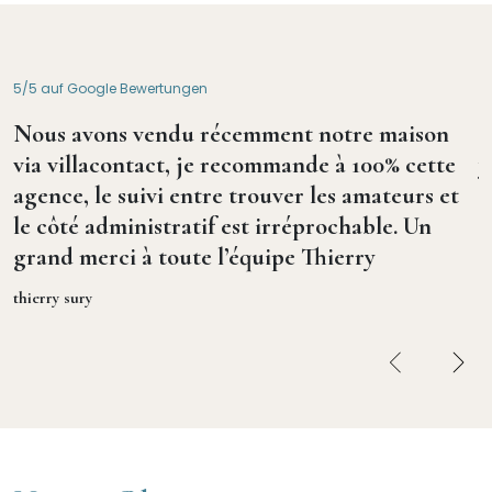
5/5 auf Google Bewertungen
5
Nous avons vendu récemment notre maison
L
via villacontact, je recommande à 100% cette
y
agence, le suivi entre trouver les amateurs et
a
le côté administratif est irréprochable. Un
e
grand merci à toute l’équipe Thierry
u
thierry sury
P