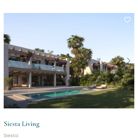
Pool
Fußweg zum Strand
Meerblick
Gästehaus/Appartement
Frontlinie
Garten
Landansichten
Zentralheizung
Garage
Klimatisierung
Privater Brunnen
Lizenz für touristische Vermietung
Siesta Living
Siesta