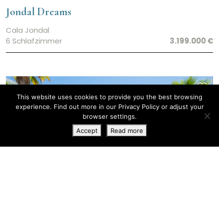
Jondal Dreams
Cala Jondal
6 Schlafzimmer
3.199.000 €
This website uses cookies to provide you the best browsing
experience. Find out more in our
Privacy Policy
or adjust your
browser settings.
Accept
Read more