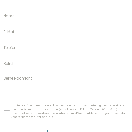
Ich bin damit einverstanden, dass meine Daten zur Bearbeitung meiner Anfrage
über alle Kommunikationskanäle (einschließlich E-Mail, Telefon, WhatsApp)
verwendet werden. Weitere Informationen und Widerrufsbelehrungen findest du in
unserer
Datenschutzrichtlinie