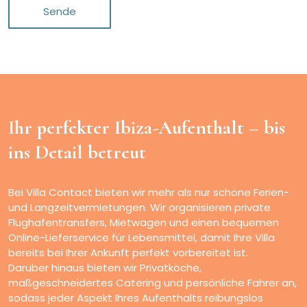
Sende
Ihr perfekter Ibiza-Aufenthalt –
bis
ins Detail betreut
Bei Villa Contact bieten wir mehr als nur schöne Ferien-
und Langzeitvermietungen. Wir organisieren private
Flughafentransfers, Mietwagen und einen bequemen
Online-Lieferservice für Lebensmittel, damit Ihre Villa
bereits bei Ihrer Ankunft perfekt vorbereitet ist.
Darüber hinaus bieten wir Privatköche,
maßgeschneidertes Catering und persönliche Fahrer an,
sodass jeder Aspekt Ihres Aufenthalts reibungslos