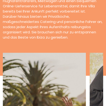
Flughafentransfers, Mietwagen und einen bequemen
Online-Lieferservice für Lebensmittel, damit Ihre Villa
bereits bei Ihrer Ankunft perfekt vorbereitet ist.
Darüber hinaus bieten wir Privatköche,
maßgeschneidertes Catering und persönliche Fahrer an,
sodass jeder Aspekt Ihres Aufenthalts reibungslos
organisiert wird. Sie brauchen sich nur zu entspannen
und das Beste von Ibiza zu genießen.