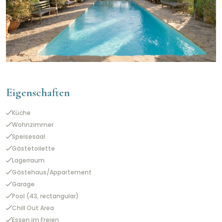
Eigenschaften
Küche
Wohnzimmer
Speisesaal
Gästetoilette
Lagerraum
Gästehaus/Appartement
Garage
Pool (43, rectangular)
Chill Out Area
Essen im Freien