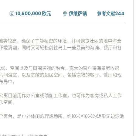
10,500,000 欧元
伊维萨镇
参考文献244
地区，地势较高，确保了宁静私密的环境，并可饱览壮丽的地中海全
环境清幽，同时又可轻松前往岛上一些最美的海滩、餐厅和各
光线、空间以及与周围景观的融合。宽大的窗户将海景尽收眼
六间浴室，以及宽敞的起居空间，包括宽敞的客厅、餐厅和现
布局中。
公寓目前用作办公室或瑜伽工作室，也可作为客房或私人工作
乐空间。
露台，是户外休闲的理想场所。约10米×10米的矩形无边泳池