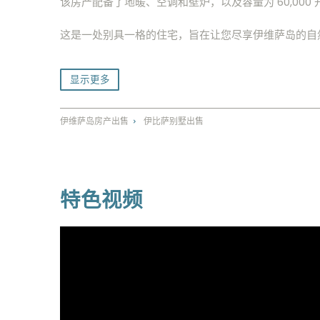
该房产配备了地暖、空调和壁炉，以及容量为 60,000
这是一处别具一格的住宅，旨在让您尽享伊维萨岛的自
显示更多
伊维萨岛房产出售
伊比萨别墅出售
⌃
特色视频