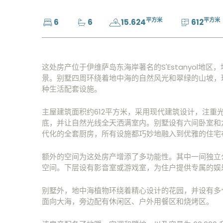
平方米
平方米
6
6
15.624
612
这处房产位于伊维萨岛东海岸著名的S'Estanyol
景。别墅四周环绕着地中海的自然风光和翠绿的山坡，
种生活配套设施。
主屋建筑面积约612平方米，采用现代建筑设计，注重
底，并让自然光线全天洒满室内。别墅设有六间卧室和
代化的全套厨房，所有设施都巧妙地融入到优雅的住宅
额外的空间为这处房产增添了多功能性。其中一间独立
空间。下层设有影音室或游戏室，为住户提供专属的娱
别墅外，地中海植物环绕着精心设计的花园，并设有多个
面向大海，旁边配有休闲区、户外用餐区和烧烤区。