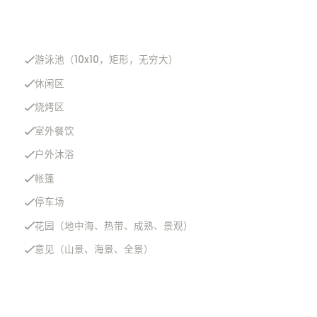
游泳池（10x10，矩形，无穷大）
休闲区
烧烤区
室外餐饮
户外沐浴
帐篷
停车场
花园（地中海、热带、成熟、景观）
意见（山景、海景、全景）