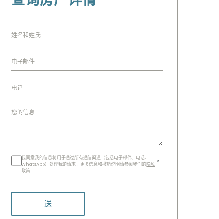
查询房产详情
我同意我的信息将用于通过所有通信渠道（包括电子邮件、电话、
。
WhatsApp）处理我的请求。更多信息和撤销说明请参阅我们的
隐私
政策
送