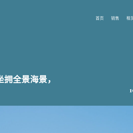
首页
销售
租
墅，坐拥全景海景，
。