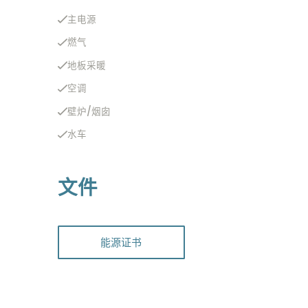
主电源
燃气
地板采暖
空调
壁炉/烟囱
水车
文件
能源证书