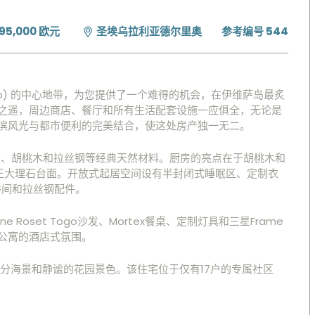
95,000 欧元
圣埃乌拉利亚德尔里奥
参考编号 544
timo) 的中心地带，为您提供了一个难得的机会，在伊维萨岛最炙
之遥，周边商店、餐厅和所有生活配套设施一应俱全，无论是
滨风光与都市便利的完美结合，使这处房产独一无二。
石、胡桃木和拉丝钢等经典天然材料。厨房的亮点在于胡桃木和
帝王大理石台面。开放式起居空间设有半封闭式睡眠区、定制衣
浴间和拉丝钢配件。
Roset Togo沙发、Mortex餐桌、定制灯具和三星Frame
公寓的酒店式氛围。
部分海景和静谧的花园景色。该住宅位于仅有17户的专属社区