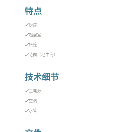
特点
厨房
起居室
帐篷
花园（地中海）
技术细节
主电源
空调
水管