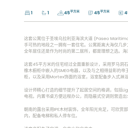
平方米
平方米
1
1
45
45
4
这套公寓位于圣埃乌拉利亚海滨大道 (Paseo Marí
手可热的地段之一拥有一套住宅。公寓距离大海仅几步
全年居住还是作为时尚的第二居所，都是理想之选。海
这套45平方米的住宅经过全面重新设计，采用罗马洞
橡木橱柜中嵌入的SMEG电器，以及与之相得益彰的
柜，以及采用Mortex饰面的浴室，浴室配备步入式淋
设计师精心打造的细节提升了起居空间的格调，包括Ligne 
电视。内置书桌方便远程办公，而隐蔽式空调则营造出
朝南的露台采用IPE木材装饰，全年阳光充足，可欣赏
内，配备电梯和私人停车位。