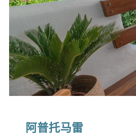
阿普托马雷