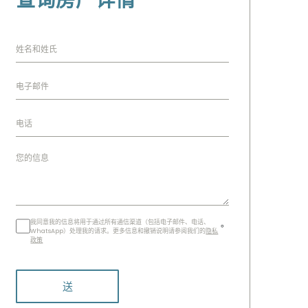
查询房产详情
我同意我的信息将用于通过所有通信渠道（包括电子邮件、电话、
。
WhatsApp）处理我的请求。更多信息和撤销说明请参阅我们的
隐私
政策
送