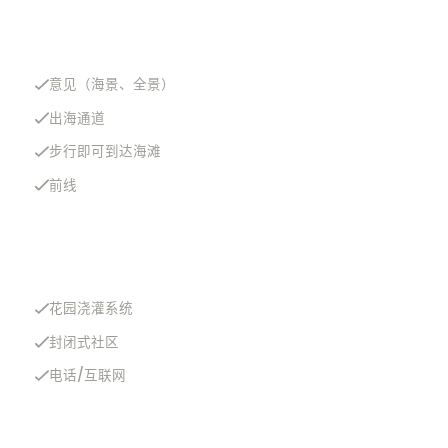
意见（海景、全景）
出海通道
步行即可到达海滩
前线
花园浇灌系统
封闭式社区
电话/互联网