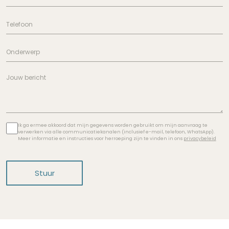
Ik ga ermee akkoord dat mijn gegevens worden gebruikt om mijn aanvraag te
verwerken via alle communicatiekanalen (inclusief e-mail, telefoon, WhatsApp).
Meer informatie en instructies voor herroeping zijn te vinden in ons
privacybeleid
Stuur