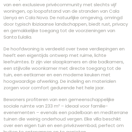
van een exclusieve privécommunity met slechts vijf
woningen, op loopafstand van de stranden van Cala
Llenya en Cala Nova. De natuurlijke omgeving, omringd
door typisch Ibiziaanse landschappen, biedt rust, privacy
en gemakkelijke toegang tot de voorzieningen van
Santa Eulalia.
De hoofdwoning is verdeeld over twee verdiepingen en
heeft een eigentijds ontwerp met ruime, lichte
leefruimtes. Er zijn vier slaapkamers en drie badkamers,
een stijlvolle woonkamer met directe toegang tot de
tuin, een eetkamer en een moderne keuken met
hoogwaardige afwerking. De indeling en materialen
zorgen voor comfort gedurende het hele jaar.
Bewoners profiteren van een gemeenschappelijke
sociale ruimte van 233 m² – ideaal voor familie-
evenementen – evenals een padelbaan en mediterrane
tuinen die weinig onderhoud vergen. Elke villa beschikt
over een eigen tuin en een privézwembad, perfect om
buiten te ontspannen en te genieten.