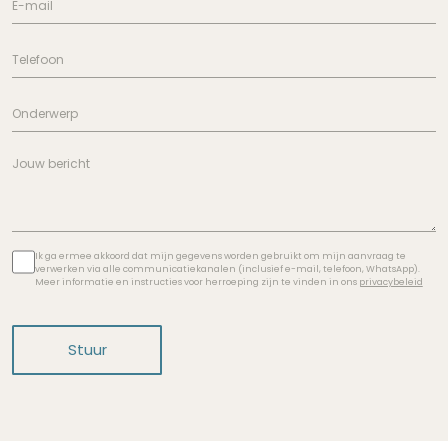
Ik ga ermee akkoord dat mijn gegevens worden gebruikt om mijn aanvraag te
verwerken via alle communicatiekanalen (inclusief e-mail, telefoon, WhatsApp).
Meer informatie en instructies voor herroeping zijn te vinden in ons
privacybeleid
Stuur