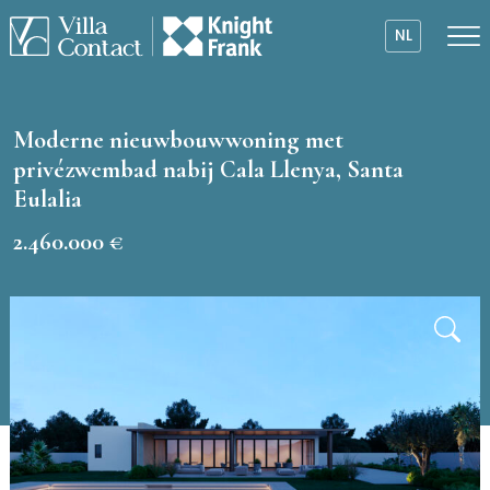
NL
Moderne nieuwbouwwoning met
privézwembad nabij Cala Llenya, Santa
Eulalia
2.460.000 €