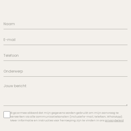
Ik ga ermee akkoord dat mijn gegevens worden gebruikt om mijn aanvraag te
verwerken via alle communicatiekanalen (inclusief e-mail, telefoon, WhatsApp).
Meer informatie en instructies voor herroeping zijn te vinden in ons
privacybeleid