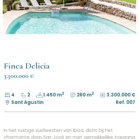
Finca Delicia
3.300.000 €
2
2
4
2
1.450 m
260 m
3.300.000 €
Sant Agustin
Ref. 007
In het rustige zuidwesten van Ibiza, dicht bij het
charmante dorp San José en met gemakkelijke toegang