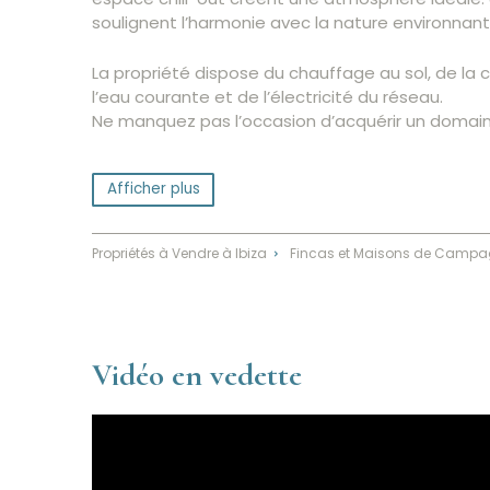
soulignent l’harmonie avec la nature environnant
La propriété dispose du chauffage au sol, de la 
l’eau courante et de l’électricité du réseau.
Ne manquez pas l’occasion d’acquérir un domaine
Afficher plus
Propriétés à Vendre à Ibiza
Fincas et Maisons de Campag
⌃
Vidéo en vedette