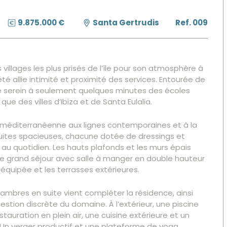
9.875.000 €
Santa Gertrudis
Ref. 009
s villages les plus prisés de l’île pour son atmosphère à
té allie intimité et proximité des services. Entourée de
dre serein à seulement quelques minutes des écoles
ue des villes d’Ibiza et de Santa Eulalia.
e méditerranéenne aux lignes contemporaines et à la
uites spacieuses, chacune dotée de dressings et
au quotidien. Les hauts plafonds et les murs épais
 le grand séjour avec salle à manger en double hauteur
 équipée et les terrasses extérieures.
ambres en suite vient compléter la résidence, ainsi
stion discrète du domaine. À l’extérieur, une piscine
tauration en plein air, une cuisine extérieure et un
 Un verger productif et une plateforme de yoga