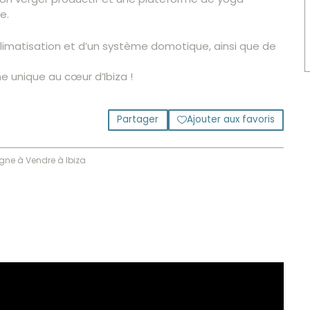
e.
climatisation et d’un système domotique, ainsi que de
 unique au cœur d’Ibiza !
Partager
Ajouter aux favoris
ne à Vendre à Ibiza