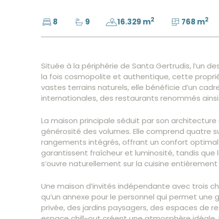
2
2
8
9
16.329 m
768 m
Située à la périphérie de Santa Gertrudis, l’un de
la fois cosmopolite et authentique, cette proprié
vastes terrains naturels, elle bénéficie d’un ca
internationales, des restaurants renommés ainsi q
La maison principale séduit par son architectur
générosité des volumes. Elle comprend quatre s
rangements intégrés, offrant un confort optimal 
garantissent fraîcheur et luminosité, tandis que
s’ouvre naturellement sur la cuisine entièrement
Une maison d’invités indépendante avec trois ch
qu’un annexe pour le personnel qui permet une ge
privée, des jardins paysagers, des espaces de res
espace chill-out créent une atmosphère idéale.