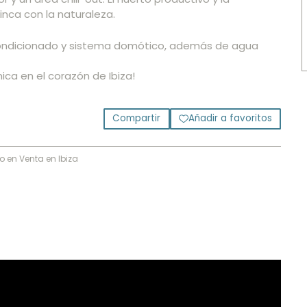
inca con la naturaleza.
acondicionado y sistema domótico, además de agua
nica en el corazón de Ibiza!
Compartir
Añadir a favoritos
 en Venta en Ibiza