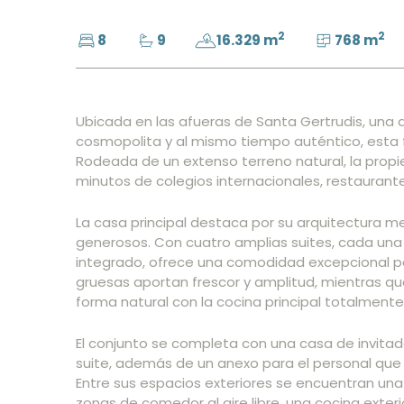
2
2
8
9
16.329 m
768 m
Ubicada en las afueras de Santa Gertrudis, una 
cosmopolita y al mismo tiempo auténtico, esta fi
Rodeada de un extenso terreno natural, la prop
minutos de colegios internacionales, restaurantes
La casa principal destaca por su arquitectura 
generosos. Con cuatro amplias suites, cada un
integrado, ofrece una comodidad excepcional para
gruesas aportan frescor y amplitud, mientras q
forma natural con la cocina principal totalmente
El conjunto se completa con una casa de invita
suite, además de un anexo para el personal que 
Entre sus espacios exteriores se encuentran una 
zonas de comedor al aire libre, una cocina exterior