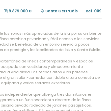
9.875.000 €
Santa Gertrudis
Ref. 009
de las zonas más apreciadas de la isla por su ambiente
nca combina privacidad y fácil acceso a los servicios.
iedad se beneficia de un entorno sereno a pocos
 de prestigio y las localidades de Ibiza y Santa Eulalia.
mediterránea de líneas contemporáneas y espacios
a equipada con vestidores y almacenamiento
 la vida diaria. Los techos altos y las paredes
ue el gran salón-comedor con doble altura conecta de
 equipada y varias terrazas exteriores.
dos independiente que alberga tres dormitorios en
garantiza un funcionamiento discreto de la finca.
piscina privada rodeada de jardines paisajísticos,
 y un área chill-out. El huerto productivo y la