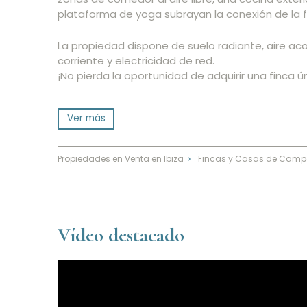
plataforma de yoga subrayan la conexión de la f
La propiedad dispone de suelo radiante, aire 
corriente y electricidad de red.
¡No pierda la oportunidad de adquirir una finca ú
Ver más
Propiedades en Venta en Ibiza
Fincas y Casas de Campo
⌃
Vídeo destacado