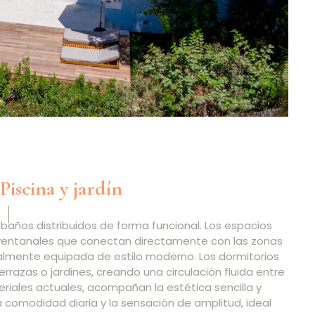
Piscina y jardín
s baños distribuidos de forma funcional. Los espacios
ventanales que conectan directamente con las zonas
talmente equipada de estilo moderno. Los dormitorios
rrazas o jardines, creando una circulación fluida entre
teriales actuales, acompañan la estética sencilla y
 la comodidad diaria y la sensación de amplitud, ideal