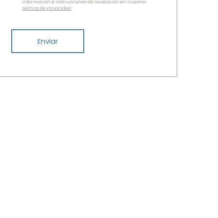
información e instrucciones de revocación en nuestra
política de privacidad
Enviar