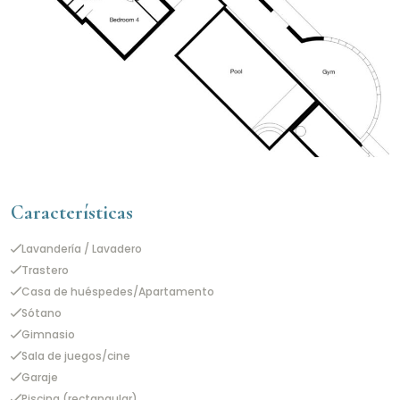
Características
Lavandería / Lavadero
Trastero
Casa de huéspedes/Apartamento
Sótano
Gimnasio
Sala de juegos/cine
Garaje
Piscina (rectangular)