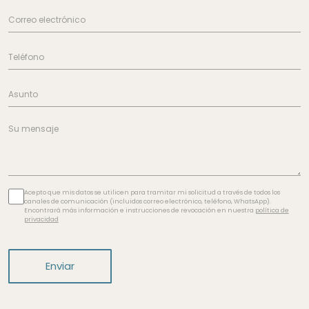
Acepto que mis datos se utilicen para tramitar mi solicitud a través de todos los
canales de comunicación (incluidos correo electrónico, teléfono, WhatsApp).
Encontrará más información e instrucciones de revocación en nuestra
política de
privacidad
Enviar