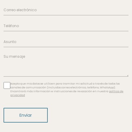
Acepto que mis datos se utilicen para tramitar mi solicitud a través de todos los
canales de comunicación (incluidos correo electrónico, teléfono, WhatsApp).
Encontrará más información e instrucciones de revocación en nuestra
política de
privacidad
Enviar