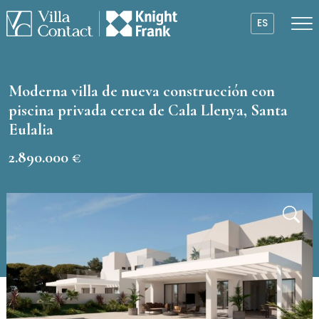
ES
Moderna villa de nueva construcción con
piscina privada cerca de Cala Llenya, Santa
Eulalia
2.890.000 €